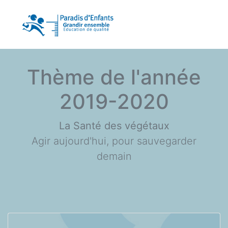
Thème de l'année
2019-2020
La Santé des végétaux
Agir aujourd'hui, pour sauvegarder
demain